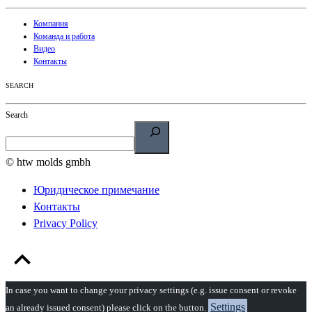
Компания
Команда и работа
Видео
Контакты
SEARCH
Search
© htw molds gmbh
Юридическое примечание
Контакты
Privacy Policy
In case you want to change your privacy settings (e.g. issue consent or revoke
Settings
an already issued consent) please click on the button.