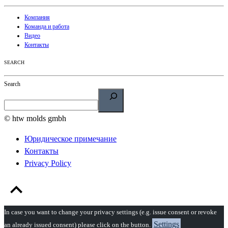
Компания
Команда и работа
Видео
Контакты
SEARCH
Search
© htw molds gmbh
Юридическое примечание
Контакты
Privacy Policy
In case you want to change your privacy settings (e.g. issue consent or revoke
Settings
an already issued consent) please click on the button.