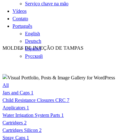
Serviço chave na mão
Vídeos
Contato
Português
English
Deutsch
MOLDES DE INJEÇÃO DE TAMPAS
Español
Русский
All
Jars and Caps
1
Child Resistance Closures CRC
7
Applicators
1
Water Irrigation System Parts
1
Cartridges
2
Cartridges Silicon
2
Spray Caps
1