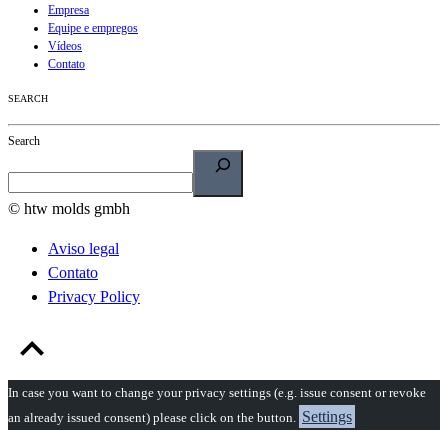
Empresa
Equipe e empregos
Vídeos
Contato
SEARCH
Search
© htw molds gmbh
Aviso legal
Contato
Privacy Policy
In case you want to change your privacy settings (e.g. issue consent or revoke
Settings
an already issued consent) please click on the button.