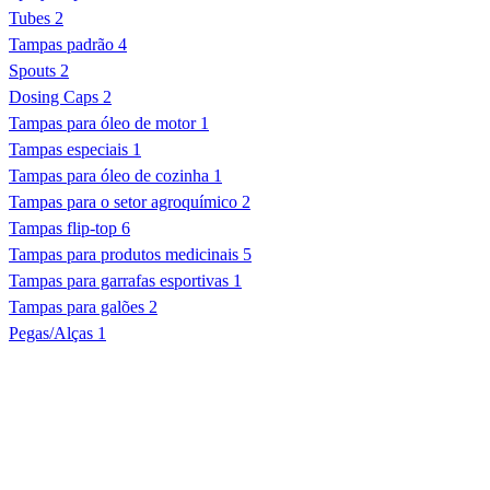
Tubes
2
Tampas padrão
4
Spouts
2
Dosing Caps
2
Tampas para óleo de motor
1
Tampas especiais
1
Tampas para óleo de cozinha
1
Tampas para o setor agroquímico
2
Tampas flip-top
6
Tampas para produtos medicinais
5
Tampas para garrafas esportivas
1
Tampas para galões
2
Pegas/Alças
1