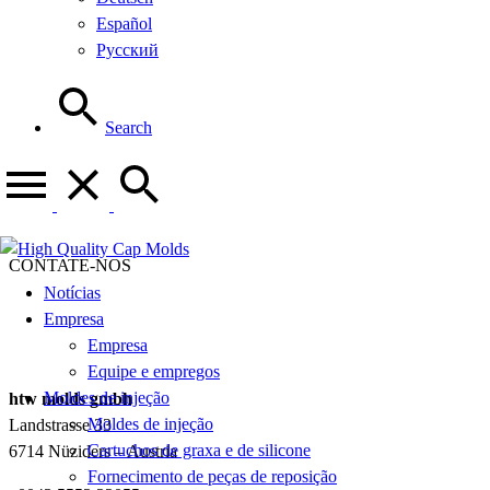
Español
Русский
Search
CONTATE-NOS
Notícias
Empresa
Empresa
Equipe e empregos
Moldes de injeção
htw molds gmbh
Moldes de injeção
Landstrasse 33
Cartuchos de graxa e de silicone
6714 Nüziders – Austria
Fornecimento de peças de reposição