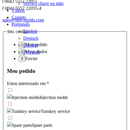
t 0043 5552 22055
Serviço chave na mão
f 0043 5552 22055-4
Vídeos
Contato
sales@htw-molds.com
Português
English
htw contact
Deutsch
Meu pedido
Español
Meus dados
Русский
Enviar
Meu pedido
Estou interessado em
*
Injection molds
Turnkey service
Spare parts