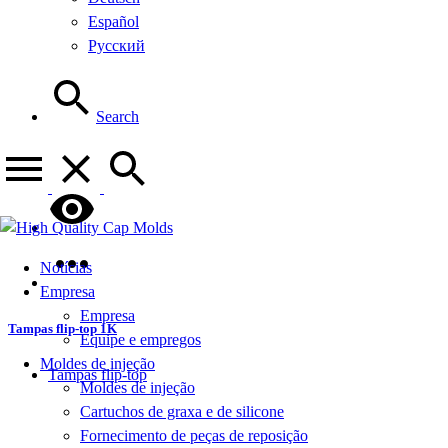
Español
Русский
Search
Notícias
Empresa
Empresa
Tampas flip-top 1K
Equipe e empregos
Moldes de injeção
Tampas flip-top
Moldes de injeção
Cartuchos de graxa e de silicone
Fornecimento de peças de reposição