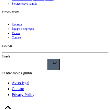
Serviço chave na mão
INFORMATION
Empresa
Equipe e empregos
Vídeos
Contato
SEARCH
Search
© htw molds gmbh
Aviso legal
Contato
Privacy Policy