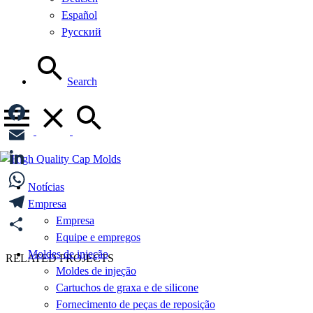
Español
Русский
Search
Facebook
Email
LinkedIn
Notícias
WhatsApp
Empresa
Empresa
Telegram
Equipe e empregos
Share
Moldes de injeção
RELATED PROJECTS
Moldes de injeção
Cartuchos de graxa e de silicone
Fornecimento de peças de reposição