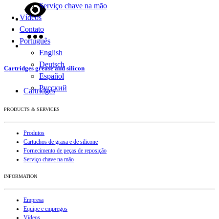
Serviço chave na mão
Vídeos
Contato
Português
English
Deutsch
Cartridges grease and silicon
Español
Русский
Cartridges
PRODUCTS & SERVICES
Produtos
Cartuchos de graxa e de silicone
Fornecimento de peças de reposição
Serviço chave na mão
INFORMATION
Empresa
Equipe e empregos
Vídeos