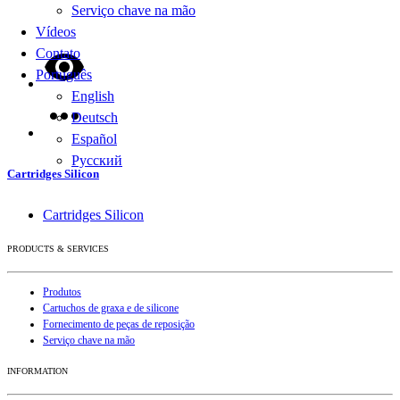
Serviço chave na mão
Vídeos
Contato
Português
English
Deutsch
Español
Русский
Cartridges Silicon
Cartridges Silicon
PRODUCTS & SERVICES
Produtos
Cartuchos de graxa e de silicone
Fornecimento de peças de reposição
Serviço chave na mão
INFORMATION