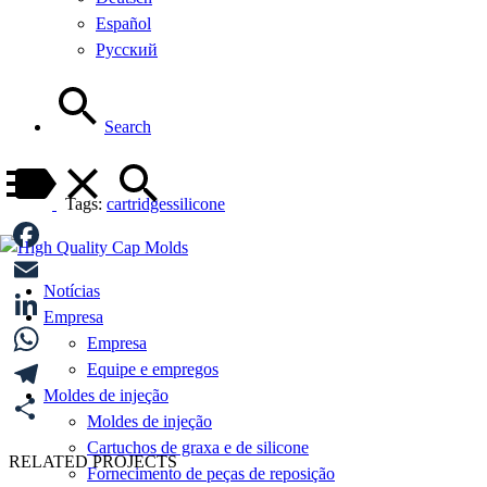
Español
Русский
Search
Tags:
cartridges
silicone
Facebook
Notícias
Email
Empresa
LinkedIn
Empresa
WhatsApp
Equipe e empregos
Moldes de injeção
Telegram
Moldes de injeção
Share
Cartuchos de graxa e de silicone
RELATED PROJECTS
Fornecimento de peças de reposição