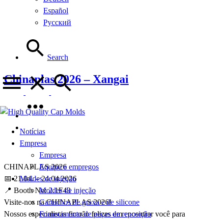
Español
Русский
Search
Chinaplas 2026 – Xangai
Notícias
Empresa
Empresa
CHINAPLAS 2026
Equipe e empregos
📅 21.04. – 24.04.2026
Moldes de injeção
📍 Booth No: 2.1F43
Moldes de injeção
Visite-nos na CHINAPLAS 2026!
Cartuchos de graxa e de silicone
Nossos especialistas ficarão felizes em encontrar você para
Fornecimento de peças de reposição