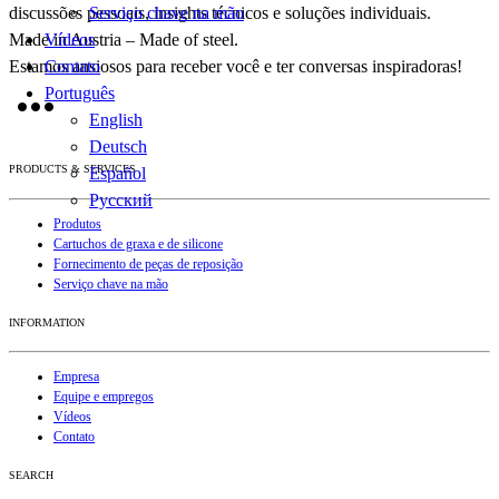
discussões pessoais, insights técnicos e soluções individuais.
Serviço chave na mão
Made in Austria – Made of steel.
Vídeos
Estamos ansiosos para receber você e ter conversas inspiradoras!
Contato
Português
English
Deutsch
PRODUCTS & SERVICES
Español
Русский
Produtos
Cartuchos de graxa e de silicone
Fornecimento de peças de reposição
Serviço chave na mão
INFORMATION
Empresa
Equipe e empregos
Vídeos
Contato
SEARCH