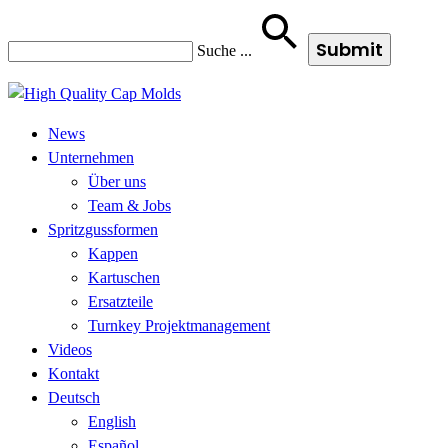
Suche
...
News
Unternehmen
Über uns
Team & Jobs
Spritzgussformen
Kappen
Kartuschen
Ersatzteile
Turnkey Projektmanagement
Videos
Kontakt
Deutsch
English
Español