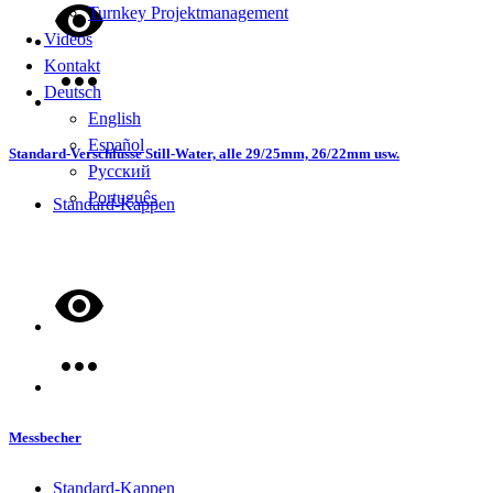
Turnkey Projektmanagement
Videos
Kontakt
Deutsch
English
Español
Standard-Verschlüsse Still-Water, alle 29/25mm, 26/22mm usw.
Русский
Português
Standard-Kappen
Messbecher
Standard-Kappen