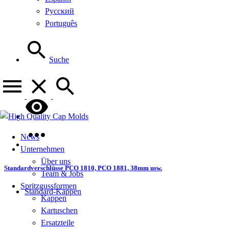
Русский
Português
Suche
News
Unternehmen
Über uns
Standardverschlüsse PCO 1810, PCO 1881, 38mm usw.
Team & Jobs
Spritzgussformen
Standard-Kappen
Kappen
Kartuschen
Ersatzteile