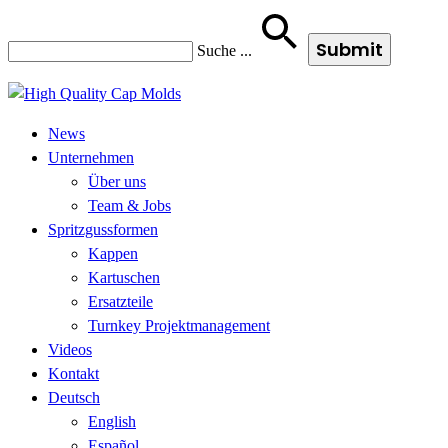
Suche
...
News
Unternehmen
Über uns
Team & Jobs
Spritzgussformen
Kappen
Kartuschen
Ersatzteile
Turnkey Projektmanagement
Videos
Kontakt
Deutsch
English
Español