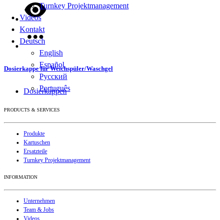
Turnkey Projektmanagement
Videos
Kontakt
Deutsch
English
Español
Dosierkappe für Weichspüler/Waschgel
Русский
Português
Dosierkappen
PRODUCTS & SERVICES
Produkte
Kartuschen
Ersatzteile
Turnkey Projektmanagement
INFORMATION
Unternehmen
Team & Jobs
Videos