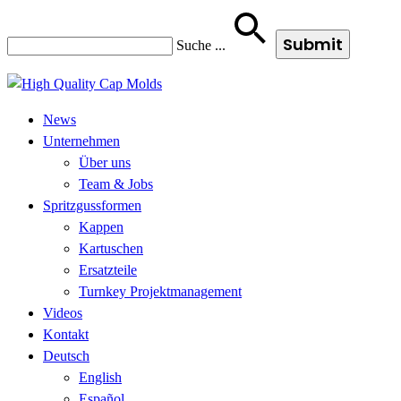
Suche
...
News
Unternehmen
Über uns
Team & Jobs
Spritzgussformen
Kappen
Kartuschen
Ersatzteile
Turnkey Projektmanagement
Videos
Kontakt
Deutsch
English
Español